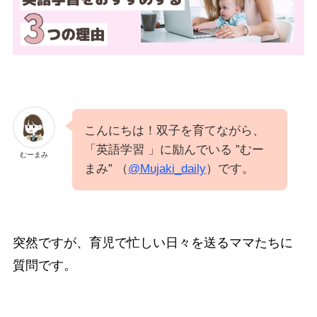
こんにちは！双子を育てながら、
「英語学習 」に励んでいる ”むー
むーまみ
まみ” （
@Mujaki_daily
）です。
突然ですが、育児で忙しい日々を送るママたちに
質問です。