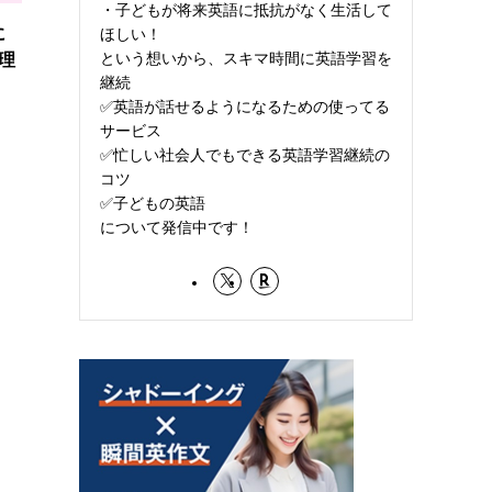
・子どもが将来英語に抵抗がなく生活して
に
ほしい！
という想いから、スキマ時間に英語学習を
理
継続
✅️英語が話せるようになるための使ってる
サービス
✅️忙しい社会人でもできる英語学習継続の
コツ
✅️子どもの英語
について発信中です！