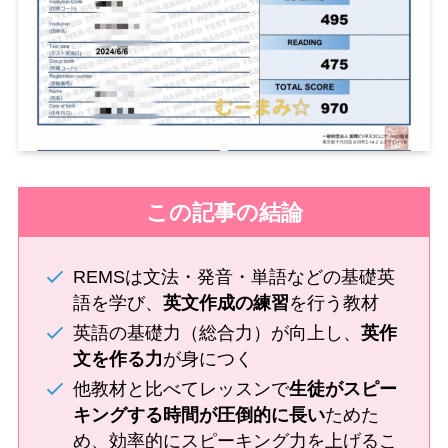
この記事の結論
REMSは文法・発音・単語などの基礎英
語を学び、
英文作成の練習
を行う教材
英語の基礎力（総合力）が向上し、
英作
文を作る力
が身につく
他教材と比べてレッスンで
生徒がスピー
キングする時間が圧倒的に長い
ためた
め、効率的にスピーキング力を上げるこ