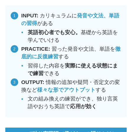
INPUT:
カリキュラムに
発音や文法、単語
の習得
がある
英語初心者でも安心。
基礎から英語を
学んでいける
PRACTICE:
習った発音や文法、単語を
徹
底的に反復練習
する
習得した内容を
実際に使える状態にま
で練習
できる
OUTPUT:
情報の追加や疑問・否定文の変
換など
様々な形でアウトプット
する
文の組み換えの練習ができ、独り言英
語やおうち英語で
応用が効く