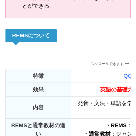
とができる。
REMSについて
スクロールできます
特徴
QQ E
効果
英語の基礎力
発音・文法・単語を学
内容
REMSと通常教材の違
・REMS
：
い
・通常教材
：ジャン