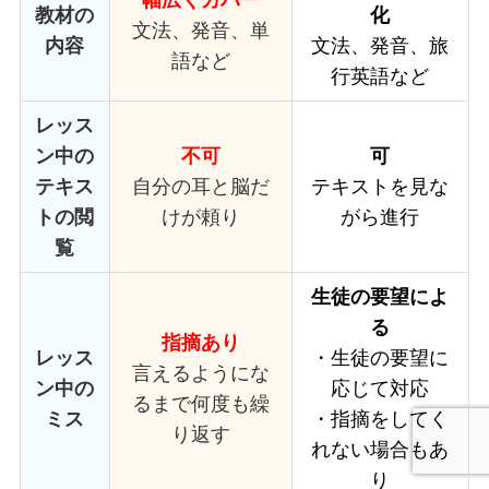
幅広くカバー
教材の
化
文法、発音、単
内容
文法、発音、旅
語など
行英語など
レッス
ン中の
不可
可
テキス
自分の耳と脳だ
テキストを見な
トの閲
けが頼り
がら進行
覧
生徒の要望によ
る
指摘あり
レッス
・生徒の要望に
言えるようにな
ン中の
応じて対応
るまで何度も繰
ミス
・指摘をしてく
り返す
れない場合もあ
り