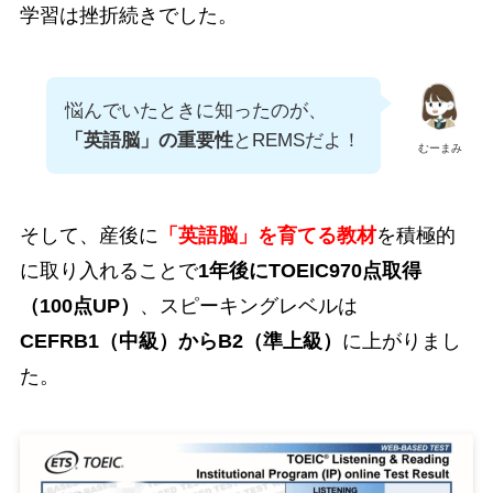
学習は挫折続きでした。
悩んでいたときに知ったのが、
「英語脳」の重要性
とREMSだよ！
むーまみ
そして、産後に
「英語脳」を育てる教材
を積極的
に取り入れることで
1年後にTOEIC970点取得
（100点UP）
、スピーキングレベルは
CEFRB1（中級）からB2（準上級）
に上がりまし
た。